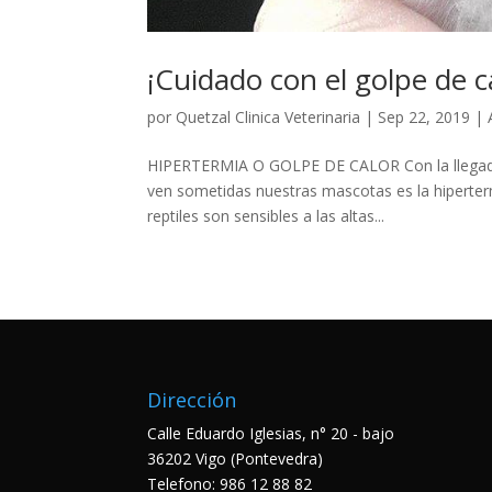
¡Cuidado con el golpe de c
por
Quetzal Clinica Veterinaria
|
Sep 22, 2019
|
HIPERTERMIA O GOLPE DE CALOR Con la llegada d
ven sometidas nuestras mascotas es la hiperterm
reptiles son sensibles a las altas...
Dirección
Calle Eduardo Iglesias, n° 20 - bajo
36202 Vigo (Pontevedra)
Telefono:
986 12 88 82